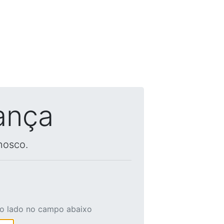
ança
nosco.
ao lado no campo abaixo