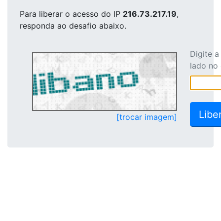
Para liberar o acesso
do IP
216.73.217.19
,
responda ao desafio abaixo.
Digite 
lado no
[trocar imagem]