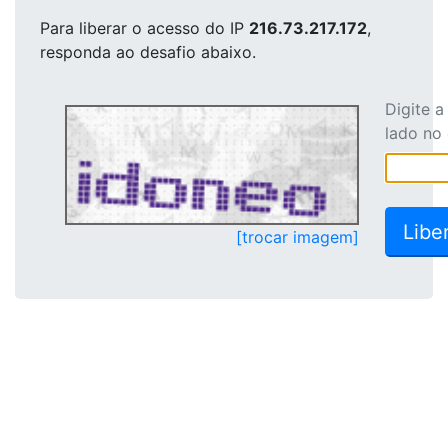
Para liberar o acesso
do IP
216.73.217.172
,
responda ao desafio abaixo.
Digite 
lado no
[trocar imagem]