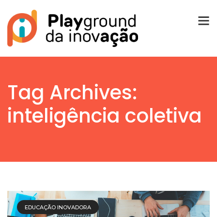
Tag Archives:
inteligência coletiva
EDUCAÇÃO INOVADORA