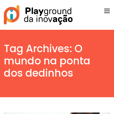
Tag Archives: O
mundo na ponta
dos dedinhos