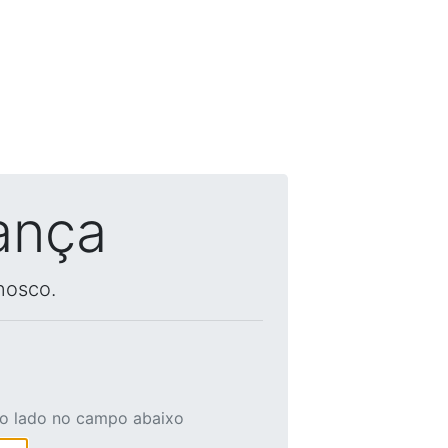
ança
nosco.
ao lado no campo abaixo