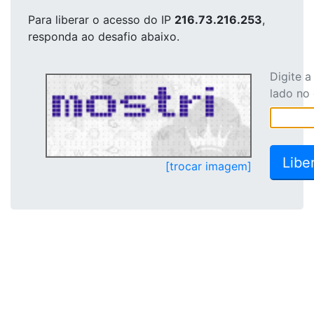
Para liberar o acesso
do IP
216.73.216.253
,
responda ao desafio abaixo.
Digite 
lado no
[trocar imagem]