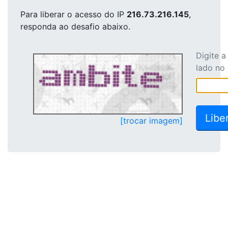
Para liberar o acesso
do IP
216.73.216.145
,
responda ao desafio abaixo.
Digite 
lado no
[trocar imagem]