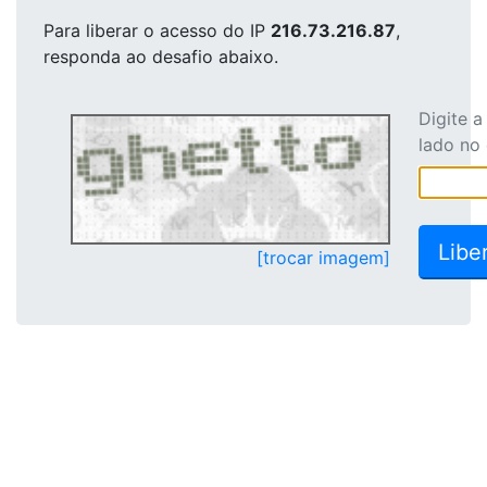
Para liberar o acesso
do IP
216.73.216.87
,
responda ao desafio abaixo.
Digite 
lado no
[trocar imagem]