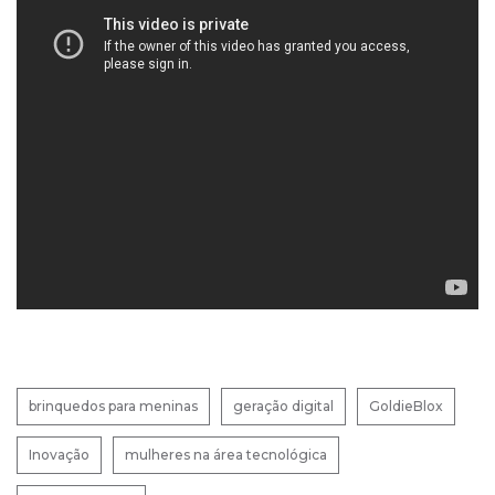
brinquedos para meninas
geração digital
GoldieBlox
Inovação
mulheres na área tecnológica