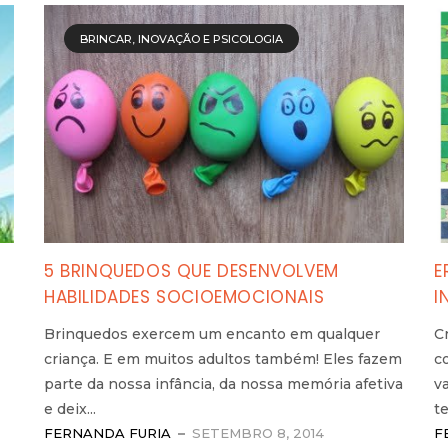
BRINCAR, INOVAÇÃO E PSICOLOGIA
5 BRINQUEDOS QUE DESENVOLVEM
E
HABILIDADES SOCIOEMOCIONAIS
I
Brinquedos exercem um encanto em qualquer
C
criança. E em muitos adultos também! Eles fazem
c
parte da nossa infância, da nossa memória afetiva
v
e deix...
te
FERNANDA FURIA
SETEMBRO 8, 2014
F