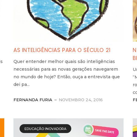
AS INTELIGÊNCIAS PARA O SÉCULO 21
N
B
os
Quer entender melhor quais são inteligências
necessárias para as novas gerações navegarem
U
no mundo de hoje? Então, ouça a entrevista que
“
dei pa...
r
co
FERNANDA FURIA
NOVEMBRO 24, 2016
F
EDUCAÇÃO INOVADORA