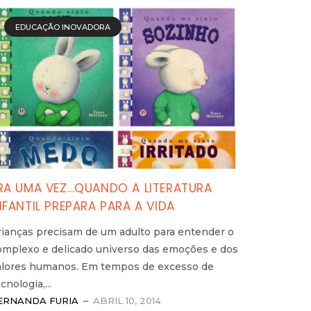
EDUCAÇÃO INOVADORA
RA UMA VEZ…QUANDO A LITERATURA
NFANTIL PREPARA PARA A VIDA
rianças precisam de um adulto para entender o
omplexo e delicado universo das emoções e dos
alores humanos. Em tempos de excesso de
cnologia,...
ERNANDA FURIA
ABRIL 10, 2014