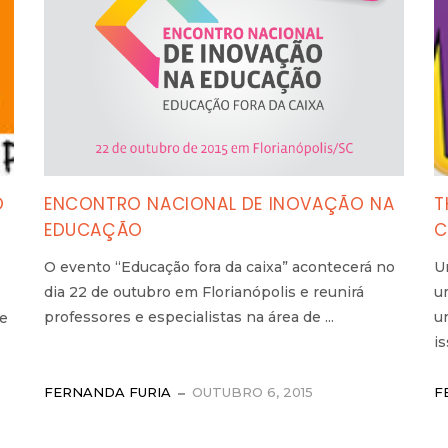
O
ENCONTRO NACIONAL DE INOVAÇÃO NA
T
EDUCAÇÃO
C
O evento “Educação fora da caixa” acontecerá no
U
dia 22 de outubro em Florianópolis e reunirá
u
professores e especialistas na área de ...
u
ue
is
FERNANDA FURIA
OUTUBRO 6, 2015
F