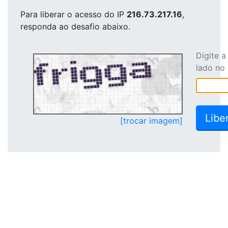
Para liberar o acesso
do IP
216.73.217.16
,
responda ao desafio abaixo.
Digite 
lado no
[trocar imagem]