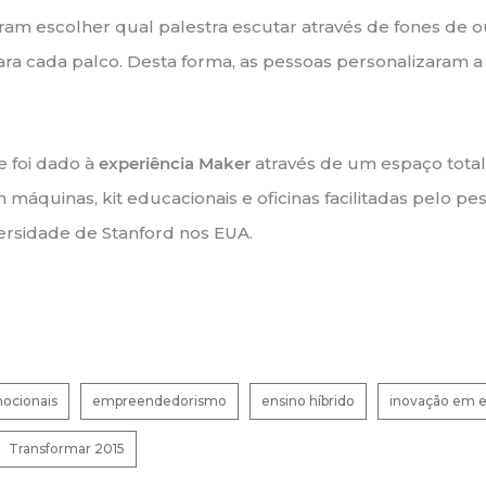
ram escolher qual palestra escutar através de fones de 
ara cada palco. Desta forma, as pessoas personalizaram a
 foi dado à
experiência Maker
através de um espaço tota
 máquinas, kit educacionais e oficinas facilitadas pelo pe
ersidade de Stanford nos EUA.
ocionais
empreendedorismo
ensino híbrido
inovação em 
Transformar 2015