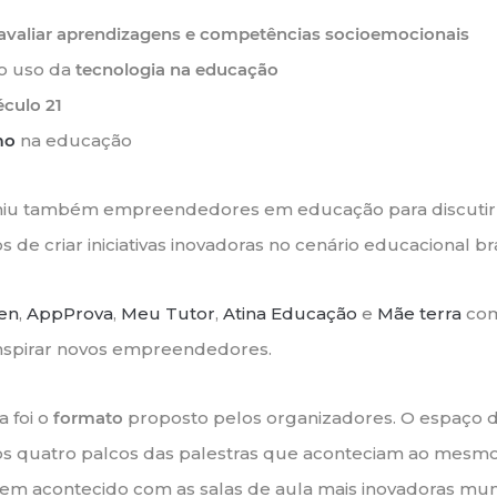
avaliar aprendizagens e competências socioemocionais
do uso da
tecnologia na educação
éculo 21
mo
na educação
iu também empreendedores em educação para discutir
 de criar iniciativas inovadoras no cenário educacional bra
en
,
AppProva
,
Meu Tutor
,
Atina Educação
e
Mãe terra
com
inspirar novos empreendedores.
 foi o
formato
proposto pelos organizadores. O espaço d
os quatro palcos das palestras que aconteciam ao mesm
em acontecido com as salas de aula mais inovadoras mun