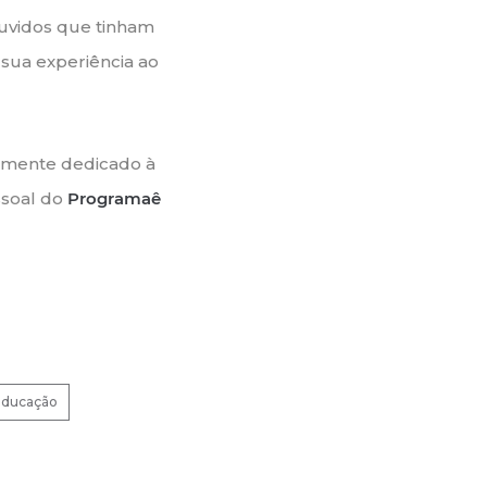
ouvidos que tinham
 sua experiência ao
lmente dedicado à
ssoal do
Programaê
educação