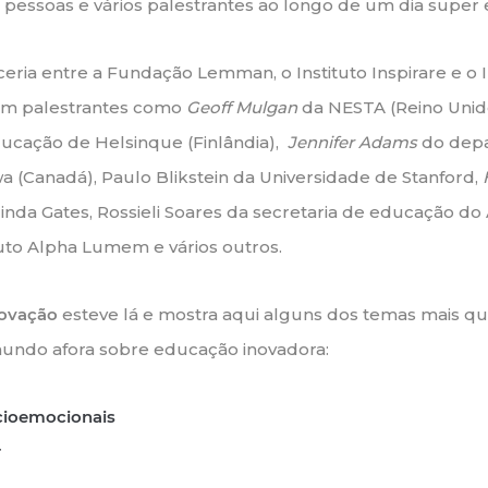
 pessoas e vários palestrantes ao longo de um dia super 
eria entre a Fundação Lemman, o Instituto Inspirare e o I
om palestrantes como
Geoff Mulgan
da NESTA (Reino Unid
ducação de Helsinque (Finlândia),
Jennifer Adams
do dep
 (Canadá), Paulo Blikstein da Universidade de Stanford,
inda Gates, Rossieli Soares da secretaria de educação do
tuto Alpha Lumem e vários outros.
novação
esteve lá e mostra aqui alguns dos temas mais q
undo afora sobre educação inovadora:
cioemocionais
r