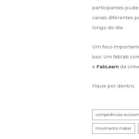
participantes pude
canais diferentes p
longo do dia.
Um foco importante
isso. Um fablab com
e
FabLearn
da Univ
Fique por dentro.
competências socioem
movimento maker