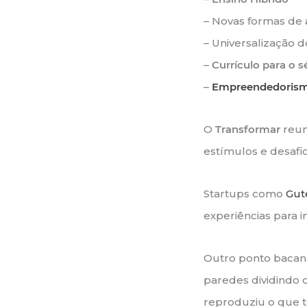
– Novas formas de
– Universalização 
–
Currículo para o s
–
Empreendedoris
O
Transformar
reun
estímulos e desafios
Startups como
Gut
experiências para 
Outro ponto bacana
paredes dividindo 
reproduziu o que t