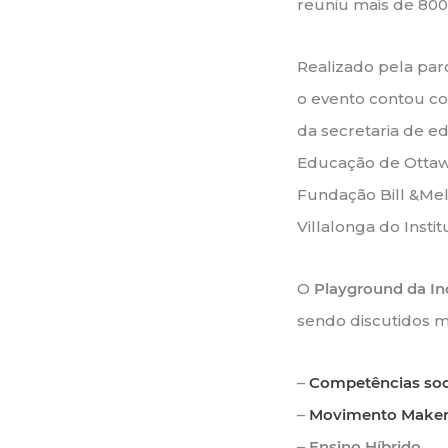
reuniu mais de 800
Realizado pela parc
o evento contou c
da secretaria de e
Educação de Ottawa
Fundação Bill &Mel
Villalonga do Insti
O
Playground da I
sendo discutidos m
–
Competências so
–
Movimento Make
–
Ensino Híbrido