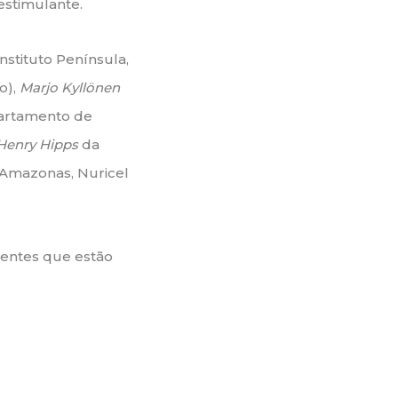
estimulante.
nstituto Península,
o),
Marjo Kyllönen
artamento de
Henry Hipps
da
 Amazonas, Nuricel
uentes que estão